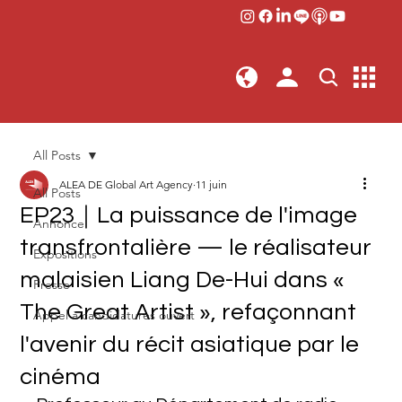
All Posts
ALEA DE Global Art Agency
11 juin
All Posts
EP23｜La puissance de l'image
Annonce
transfrontalière — le réalisateur
Expositions
malaisien Liang De-Hui dans «
Presse
The Great Artist », refaçonnant
Appel à candidatures ouvert
l'avenir du récit asiatique par le
cinéma