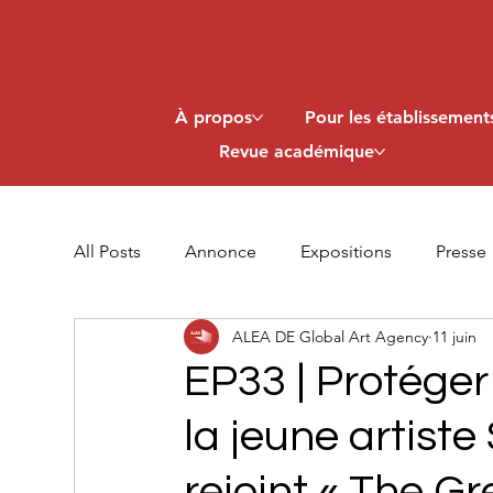
À propos
Pour les établissements
Revue académique
All Posts
Annonce
Expositions
Presse
ALEA DE Global Art Agency
11 juin
EP33 | Protéger 
la jeune artist
rejoint « The Gr