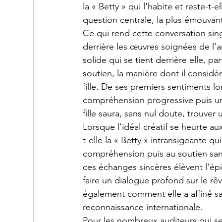
la « Betty » qui l'habite et reste-t-el
question centrale, la plus émouvan
Ce qui rend cette conversation singu
derrière les œuvres soignées de l'ar
solide qui se tient derrière elle, p
soutien, la manière dont il considè
fille. De ses premiers sentiments lor
compréhension progressive puis un s
fille saura, sans nul doute, trouve
Lorsque l'idéal créatif se heurte a
t-elle la « Betty » intransigeante q
compréhension puis au soutien sans 
ces échanges sincères élèvent l'épi
faire un dialogue profond sur le rê
également comment elle a affiné sa 
reconnaissance internationale.
Pour les nombreux auditeurs qui se 