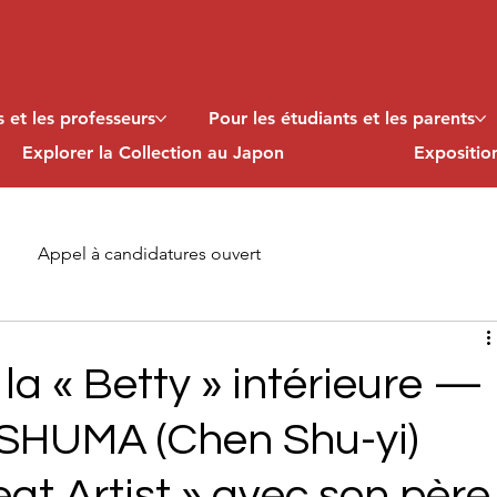
 et les professeurs
Pour les étudiants et les parents
Explorer la Collection au Japon
Expositi
Appel à candidatures ouvert
la « Betty » intérieure —
e SHUMA (Chen Shu-yi)
eat Artist » avec son père