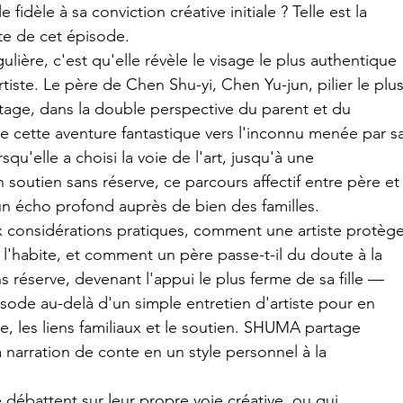
le fidèle à sa conviction créative initiale ? Telle est la 
te de cet épisode.
lière, c'est qu'elle révèle le visage le plus authentique 
tiste. Le père de Chen Shu-yi, Chen Yu-jun, pilier le plus
artage, dans la double perspective du parent et du 
re cette aventure fantastique vers l'inconnu menée par s
squ'elle a choisi la voie de l'art, jusqu'à une 
outien sans réserve, ce parcours affectif entre père et
r un écho profond auprès de bien des familles.
ux considérations pratiques, comment une artiste protèg
ui l'habite, et comment un père passe-t-il du doute à la 
réserve, devenant l'appui le plus ferme de sa fille — 
sode au-delà d'un simple entretien d'artiste pour en 
ve, les liens familiaux et le soutien. SHUMA partage 
narration de conte en un style personnel à la 
débattent sur leur propre voie créative, ou qui 