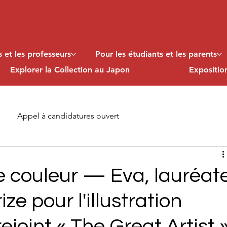
 et les professeurs
Pour les étudiants et les parents
Explorer la Collection au Japon
Expositi
Appel à candidatures ouvert
e couleur — Eva, lauréat
ize pour l'illustration
rejoint « The Great Artist 