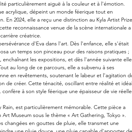
lité particulièrement aiguë à la couleur et à l'émotion. 
ue acrylique, dépeint un monde féerique tout en 
 En 2024, elle a reçu une distinction au Kyla Artist Prize
et cette reconnaissance venue de la scène internationale a
arrière créatrice.
rsévérance d'Eva dans l'art. Dès l'enfance, elle s'était 
posa un temps son pinceau pour des raisons pratiques ; 
t, enchaînant les expositions, et dès l'année suivante elle
 Tout au long de ce parcours, elle a subvenu à ses 
nne en revêtements, soutenant le labeur et l'agitation d
de créer. Cette ténacité, oscillant entre réalité et idéal
, confère à son style féerique une épaisseur de vie réelle
 Rain, est particulièrement mémorable. Cette pièce a 
 Art Museum sous le thème « Art Gathering, Tokyo ». 
s changées en gouttes de pluie, elle transmet une 
eindre une pluie douce, une pluie capable d'apporter de