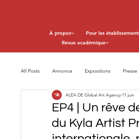
À propos
Pour les établissements
Revue académique
All Posts
Annonce
Expositions
Presse
ALEA DE Global Art Agency
11 juin
EP4 | Un rêve d
du Kyla Artist Pr
internationale, 