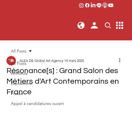
All Posts
ALEA DE Global Art Agency
14 mars 2025
All Posts
Résonance[s] : Grand Salon des
Annonce
Métiers d'Art Contemporains en
Expositions
France
Presse
Appel à candidatures ouvert