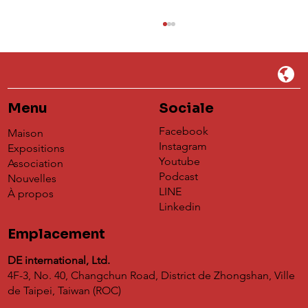
Menu
Sociale
Facebook
Maison
Instagram
Expositions
Youtube
Association
Podcast
Nouvelles
🏆 Annonce des Lauréats du Kyla Artist
LINE
À propos
Prize 2025 🏆
Linkedin
Emplacement
DE international, Ltd.
4F-3, No. 40, Changchun Road, District de Zhongshan, Ville
de Taipei, Taiwan (ROC)