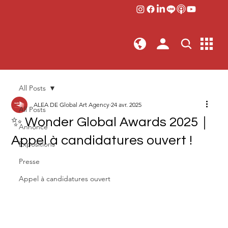
All Posts
ALEA DE Global Art Agency
24 avr. 2025
All Posts
✨ Wonder Global Awards 2025｜
Annonce
Appel à candidatures ouvert !
Expositions
Presse
Appel à candidatures ouvert