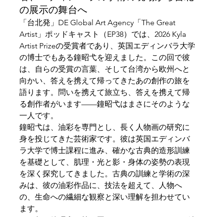
の展示の舞台へ
「台北発」DE Global Art Agency「The Great 
Artist」ポッドキャスト（EP38）では、2026 Kyla 
Artist Prizeの受賞者であり、英国エディンバラ大学
の博士でもある鐘昭弋を迎えました。この回で彼
は、自らの受賞の言葉、そして台湾から欧州へと
向かい、答えを携えて帰ってきたあの創作の旅を
語ります。問いを携えて旅立ち、答えを携えて帰
る創作者がいます——鐘昭弋はまさにそのような
一人です。
鐘昭弋は、油彩を専門とし、長く人物画の研究に
身を投じてきた芸術家です。彼は英国エディンバ
ラ大学で博士課程に進み、確かな古典的造形訓練
を基礎として、肌理・光と影・身体の姿勢の表現
を深く探究してきました。古典の訓練と学術の深
みは、彼の油彩作品に、技法を超えて、人物へ
の、生命への繊細な観察と深い理解を担わせてい
ます。