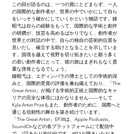
この回が語るのは、一つの賞にとどまらず、一人
の国際的な創作者が、世界の中でいかにして自ら
をいっそう確かにしていくかという物語です。鐘
昭弋は自らの経験をもって、国際的な学術と創作
の研鑽が、技芸を高めるばかりでなく、創作者が
世界との対話の中で、自らの独自の芸術的位置を
見いだし、確立する助けとなることを示していま
す。国境を越えて視野を切り拓きたいと願う多く
の若い創作者にとって、彼の旅はまぎれもなく貴
重な啓発となるでしょう。
鐘昭弋は、エディンバラの博士としての学術的深
みと、国際的受賞の評価を兼ね備えており、「The 
Great Artist」が掲げる学術的正統と国際的なキャ
リアの完全な体現にほかなりません——そして
Kyla Artist Prizeもまた、創作者のために、国際へと
通じる信頼性の舞台を築き続けています。
「The Great Artist」EP38は、Apple Podcasts、
SoundOnなどの各プラットフォームにて配信中
で、1話あたり約50分です。ぜひお聴きいただき、