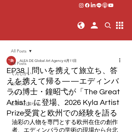
All Posts
ALEA DE Global Art Agency
6月11日
All Posts
EP38｜問いを携えて旅立ち、答
てんじかい
えを携えて帰る——エディンバ
お知らせ
ラの博士・鐘昭弋が「The Great
プレス
Artist」に登場、2026 Kyla Artist
公募のお知らせ
Prize受賞と欧州での経験を語る
油彩の人物を専門とする欧州在住の創作
者、エディンバラの学術の現場から台北