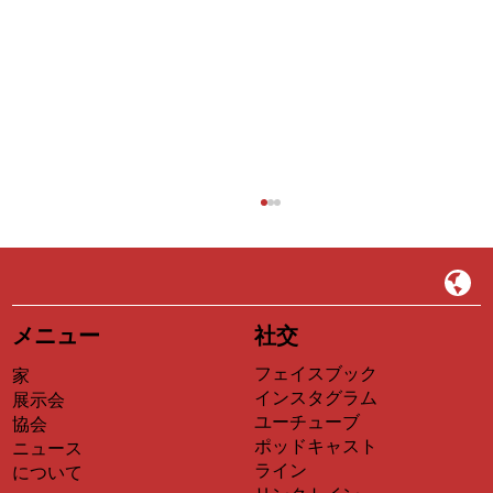
EP37｜億超え募資の背後にある映像の言
語——final_final studio創設者・劉俊佑が
「The Great Artist」に登場、設計の理性
国立台湾科技大学講師、十年の歳月をかけて
がいかにして商業写真の根底にある文法
「ブランド募資映像」を累計で億を超える産業
となるかを語る
メニュー
社交
の専門性に育て上げる
フェイスブック
家
インスタグラム
展示会
ユーチューブ
協会
ポッドキャスト
ニュース
ライン
について