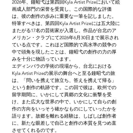
2026年、鐘昭弋は第四回Kyla Artist Prizeにおいて絵
画成人部門の栄誉を受賞し、この国際的な評価
は、彼の創作の歩みに重要な一筆を記しました。
特筆すべきは、第四回Kyla Artist Prizeには五大陸に
またがる17名の芸術家が入選し、作品が台北のア
メリカン・クラブにて2026年6月30日まで展示され
ている点です。これほど国際的で高水準の競争の
中で頭角を現したことは、鐘昭弋の創作の力の厚
みを十分に物語っています。
エディンバラの学術の現場から、台北における
Kyla Artist Prizeの展示の舞台へと至る鐘昭弋の旅
は、「問いを携えて旅立ち、答えを携えて帰る」
という創作の軌跡です。この回で彼は、欧州での
留学期間に、いかにして異郷の文化に衝撃を受
け、また広大な世界の中で、いかにして自らの創
作の方向をいっそう確かなものにしていったかを
語ります。故郷を離れる経験は、しばしば創作者
に、新たな眼差しで自己と創作の本質を見つめ直
させてくれるのです。