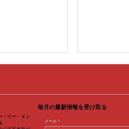
P37｜億超え募資の背後に
EP36｜法廷から
る映像の言語——
へ——法律家のWu
al_final studio創設者・劉
珊）が「The Great 
立台湾科技大学講師、十年の歳
十年の法律のキャリ
が「The Great Artist」
に登場、エネルギ
をかけて「ブランド募資映像」
の覚醒、神聖なエネ
登場、設計の理性がいかに
てもう一人の自分
累計で億を超える産業の専門性
的な色彩の場へと転
て商業写真の根底にある文
育て上げる
となるかを語る
毎月の最新情報を受け取る
ー・イー・イン
メール
*
ル