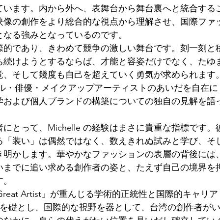
ています。内から外へ、表舞台から舞台裏へと統合する
映像の創作をより総合的な視点から理解させ、国際ファ
となる強みとなっているのです。
際的であり、きわめて競争の激しい舞台です。刻一刻と
ち続けようとするならば、才能と容姿だけでなく、たゆ
覚、そして幾度も自己を超えていく勇気が求められます
は、モデル・俳優・メイクアップアーティストのあいだを自在に
学および個人ブランドの構築についての独自の見解を語
とって、Michelle の経験はまさに貴重な指標です。
る「装い」は偶然ではなく、数えきれぬ試みと学び、そ
き明かします。華やかなファッションの表層の背後には
いまでに追い求める創作者の姿と、たえず自己の境界を
す。
he Great Artist」が重んじる学術的正統性と国際的キャリア
性を礎とし、国際的な視野を器として、台湾の創作者が