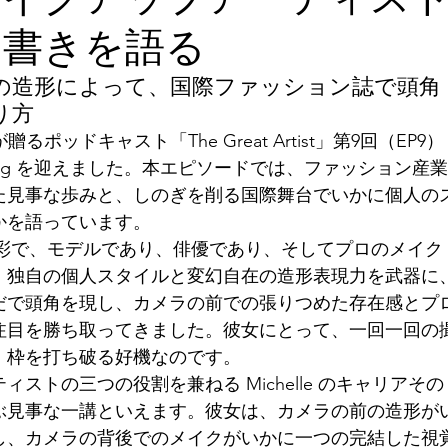
肩書きを語る
の造形によって、国際ファッション誌で頭角
り方
y が贈るポッドキャスト「The Great Artist」第9回（EP9）
 Chang を迎えました。本エピソードでは、ファッション産
た見事な歩みと、しのぎを削る国際舞台でいかに個人の
かを語っています。
きは実に多彩で、モデルであり、俳優であり、そしてプロのメイク
。独自の個人スタイルと変幻自在の造形表現力を武器に
だで頭角を現し、カメラの前での張りつめた存在感とプ
注目を勝ち取ってきました。彼女にとって、一回一回の
、枠を打ち破る好機なのです。
ストの三つの役割を兼ねる Michelle のキャリアその
ぶ見事な一講といえます。彼女は、カメラの前の造形が
し、カメラの背後でのメイクがいかに一つの完結した視