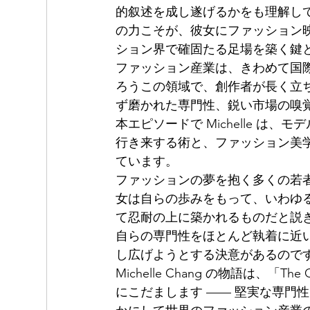
的叙述を成し遂げるかをも理解し
の力こそが、彼女にファッション
ション界で確固たる足場を築く鍵
ファッション産業は、きわめて国
ろうこの領域で、創作者が長く立
ず磨かれた専門性、鋭い市場の嗅
本エピソードで Michelle 
行き来する術と、ファッション美
ています。
ファッションの夢を抱く多くの若者に
女は自らの歩みをもって、いわゆ
て忍耐の上に築かれるものだと説
自らの専門性をほとんど執着に近
し広げようとする決意があるので
Michelle Chang の物語は、「T
にこだまします —— 堅実な専門