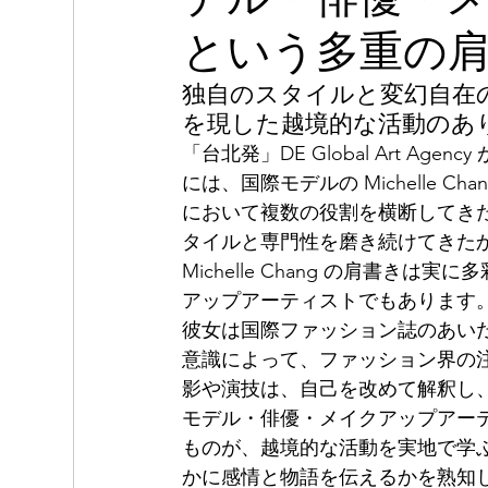
という多重の
独自のスタイルと変幻自在
を現した越境的な活動のあ
「台北発」DE Global Art Agenc
には、国際モデルの Michelle
において複数の役割を横断してき
タイルと専門性を磨き続けてきた
Michelle Chang の肩書
アップアーティストでもあります
彼女は国際ファッション誌のあい
意識によって、ファッション界の
影や演技は、自己を改めて解釈し
モデル・俳優・メイクアップアーティ
ものが、越境的な活動を実地で学
かに感情と物語を伝えるかを熟知