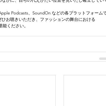
のなかに、自らの代えがたい位置を見いだし確立してい
でに Apple Podcasts、SoundOn などの各プラットフォーム
ぜひお聴きいただき、ファッションの舞台における 
をご堪能ください。