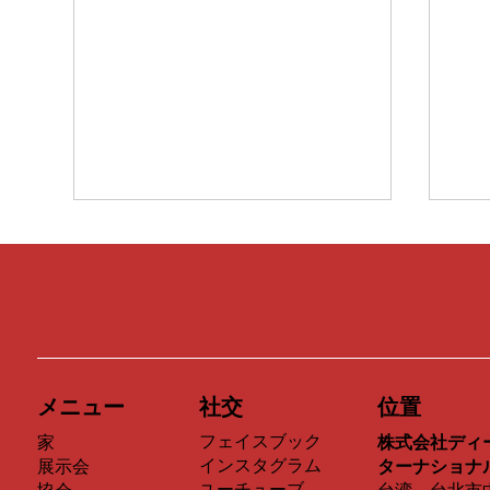
EP33｜心の中の「Betty」を
E
守る——新鋭アーティスト
あ
SHUMA（陳書怡）が父とと
fin
色彩の童話の背後にある「理解」
国
もに「The Great Artist」に
俊佑
と「支え」をめぐる父娘の章を明
月
登場、創作の告白から国際へ
に
かす
を
と通じる芸術の窓を開く
し
に
法
メニュー
社交
位置
フェイスブック
家
株式会社ディ
インスタグラム
展示会
ターナショナ
ユーチューブ