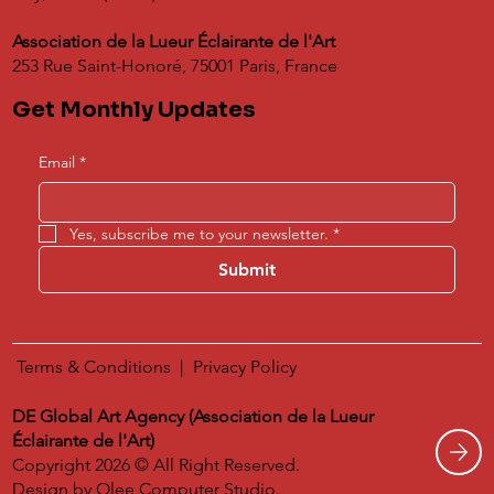
Association de la Lueur Éclairante de l'Art
253 Rue Saint-Honoré, 75001 Paris, France
Get Monthly Updates
Email
*
Yes, subscribe me to your newsletter.
*
Submit
Terms & Conditions
|
​
Privacy Policy
DE Global Art Agency (Association de la Lueur
Éclairante de l'Art)
Copyright 2026 © All Right Reserved.
Design by
Olee Computer Studio.