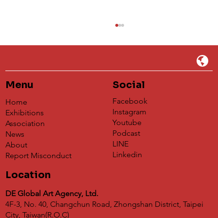
Menu
Social
Facebook
Home
Instagram
Exhibitions
Youtube
Association
Podcast
News
Understanding 蝶映藝術de Global
LINE
About
Agency's Impact on the Global Art
Linkedin
Report Misconduct
Exchange Platform
Location
DE Global Art Agency, Ltd.
4F-3, No. 40, Changchun Road, Zhongshan District, Taipei
City, Taiwan(R.O.C)