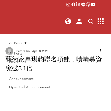
All Posts
Peter Chou
Apr 30, 2023
All Posts
藝術家辜琪鈞聯名項鍊，嘖嘖募資
Exhibitions
突破3.1倍
Press
Announcement
Open Call Announcement