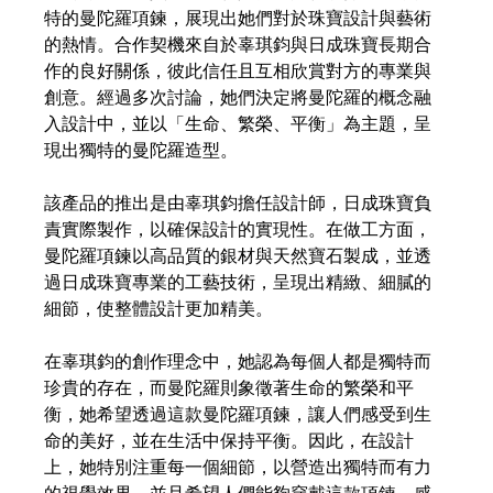
特的曼陀羅項鍊，展現出她們對於珠寶設計與藝術
的熱情。合作契機來自於辜琪鈞與日成珠寶長期合
作的良好關係，彼此信任且互相欣賞對方的專業與
創意。經過多次討論，她們決定將曼陀羅的概念融
入設計中，並以「生命、繁榮、平衡」為主題，呈
現出獨特的曼陀羅造型。
該產品的推出是由辜琪鈞擔任設計師，日成珠寶負
責實際製作，以確保設計的實現性。在做工方面，
曼陀羅項鍊以高品質的銀材與天然寶石製成，並透
過日成珠寶專業的工藝技術，呈現出精緻、細膩的
細節，使整體設計更加精美。
在辜琪鈞的創作理念中，她認為每個人都是獨特而
珍貴的存在，而曼陀羅則象徵著生命的繁榮和平
衡，她希望透過這款曼陀羅項鍊，讓人們感受到生
命的美好，並在生活中保持平衡。因此，在設計
上，她特別注重每一個細節，以營造出獨特而有力