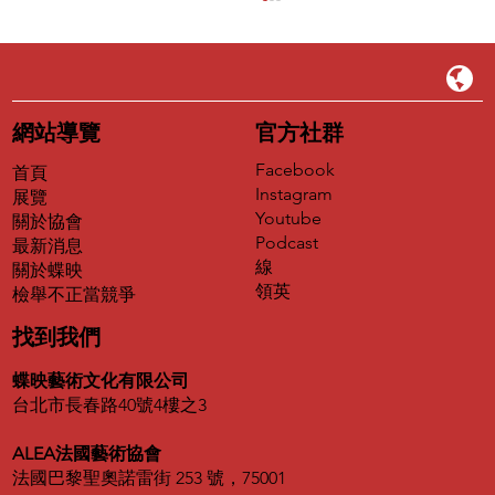
EP39｜為什麼山不能是藍色的？——藝術
家猗娃登《大藝術家》，以畫筆重新定義
世界
從台東大自然到都市叢林，以療癒系奇幻風格守
護純真的眼睛
網站導覽
官方社群
Facebook
首頁
Instagram
展覽
Youtube
關於協會
Podcast
最新消息
線
關於蝶映
領英
​檢舉不正當競爭
找到我們
蝶映藝術文化有限公司
台北市長春路40號4樓之3
ALEA法國藝術協會
法國巴黎聖奧諾雷街 253 號，75001