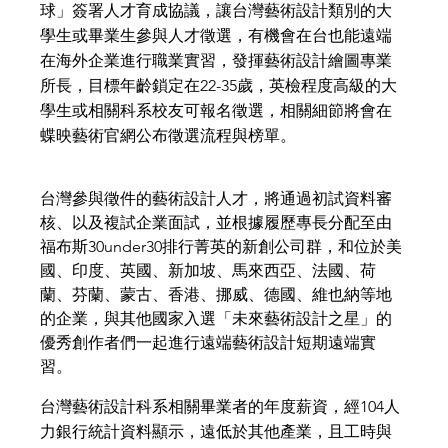
球」簽署人才育成協議，讓台灣藝術設計類別的大
學生或畢業生參與人才徵選，有機會在台也能遠端
在海外企業進行職業實習，發揮藝術設計繪圖專業
所長，目標年齡鎖定在22-35歲，英檢程度高級的大
學生或相關科系校友可報名徵選，相關細節將會在
蝶映藝術官網公布徵選流程與榜單。
台灣參與徵件的藝術設計人才，將通過初試資料審
核、以及複試企業面試，並根據履歷專長分配至由
福布斯30under30排行菁英的新創公司群，和位於美
國、印度、英國、新加坡、馬來西亞、法國、荷
蘭、芬蘭、蒙古、香港、挪威、德國、維也納等地
的企業，與其他國家入選「未來藝術設計之星」的
優秀創作者們一起進行遠端藝術設計短期遠端實
習。
台灣藝術設計科系相關畢業者的年度薪資，經104人
力銀行統計資料顯示，遠低於其他產業，且工時與