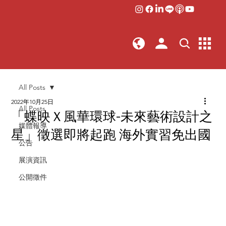
All Posts
2022年10月25日
All Posts
「蝶映Ｘ風華環球-未來藝術設計之
媒體報導
星」徵選即將起跑 海外實習免出國
公告
展演資訊
公開徵件