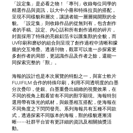
「設定集」是必看之物！「專刊」收錄每位同學的
精選作品與資訊，以大中小冊和特殊拉頁的搭配，
呈現不同樣貌和層次，讓讀者能一層層揭開獸的全
貌。「設定集」則收錄作品的從無到有，包含創作
者的手稿、設定、內心話和所有創作過程的碎片，
封面採用了特殊的亮銀鋁箔卡以匯集獸的全貌，而
UV印刷和磨砂的組合則呈現了創作過程中清晰和朦
朧的交互堆疊。透過刊物，觀眾可以進一步探索更
多創作者的局部，更認識作品及作者之餘，還能一
同探索完整的「獸」。
海報的設計也是本次展覽的特點之一，與富士軟片 
FUJIFILM 合作的特殊印刷，利用不同透明度的白墨
分次疊印，使銀、白墨重疊出細緻的視覺效果，在
不同的視角上觀看皆有不同的獸字顯現。海報特別
選用帶有珠光的紙材，與銀墨相互搭配，使海報在
不同角度之下閃閃發亮。系列海報共有五種不同款
式，透過探索不同版本的海報，獸的樣貌逐漸清
晰⋯⋯社群平台皆有更詳細的資訊及相關抽獎活
動。