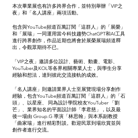
本次畢業展也有許多跨界合作，並特別舉辦「VIP之
夜」和「名人講座」兩項活動。
包含與YouTube頻道百萬訂閱「這群人」的「展榮」
和「展瑞」一同運用當今科技趨勢ChatGPT和AI工具
進行跨界創作，作品近期也將會於展榮展瑞頻道釋
出，令觀眾期待不已。
「VIP之夜」邀請多位設計、藝術、動畫、電影、
YouTuber及KOL等各界相關專業人士，與學生分享
經驗和想法，達到彼此交流接軌的成效。
「名人講座」則邀請業界人士至展覽現場分享創作
經驗，包含YouTube頻道百萬訂閱「這群人」的「石
頭」、以星座、 同為設計學院校友YouTuber 「劉
芒」、業界知名的平面設計師「李君慈」，以及最
後一場由 Group.G 導演「林思翰」與本系副教授
「曲家瑞」進行精彩對談。歡迎民眾到場欣賞並與
創作者進行交流。