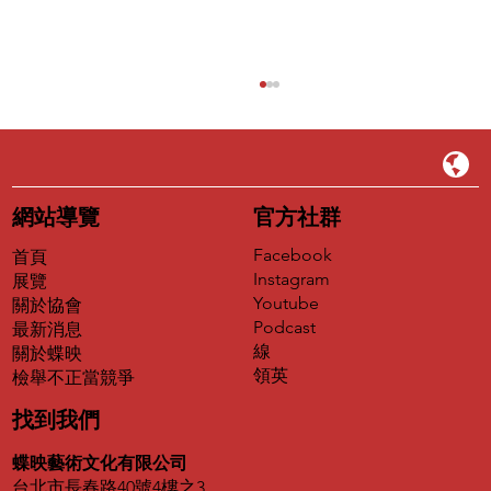
網站導覽
官方社群
Facebook
首頁
Instagram
展覽
Youtube
關於協會
Podcast
最新消息
第二屆犬之日「潦草小狗出道計畫」得獎
線
關於蝶映
名單正式揭曉
領英
​檢舉不正當競爭
找到我們
蝶映藝術文化有限公司
台北市長春路40號4樓之3