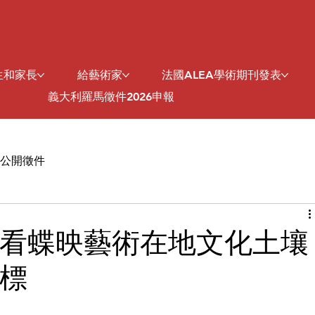
生和家長
給藝術家
法國ALEA學術期刊發表
義大利羅馬徵件2026申報
公開徵件
看蝶映藝術在地文化土壤
標