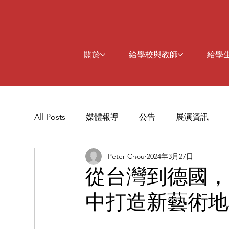
關於
給學校與教師
給學
All Posts
媒體報導
公告
展演資訊
Peter Chou
2024年3月27日
從台灣到德國，
中打造新藝術地