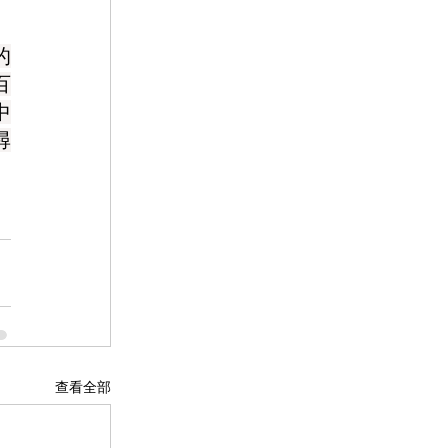
的
百
中
尋
查看全部