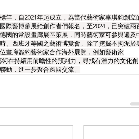
標竿，自2021年起成立，為當代藝術家辜琪鈞創立
放國際藝博參展給創作者們報名，至2024，已突破兩
德國的常設畫廊展區策展，同時藝術家可參與遍及
時、西班牙等國之藝術博覽會。除了挖掘不拘泥於
與幾位畫廊簽約藝術家合作海外展覽，例如藝術家
。蝶映藝術在持續用前瞻性的預判力，尋找有潛力的文化創
聯動，進一步聚合跨國交流。