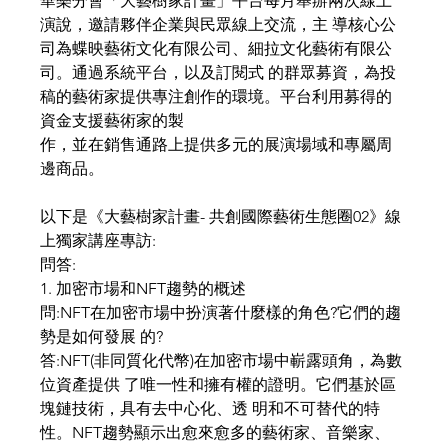
華樂分會「大藝樹家計畫」平台每月舉辦兩次線上
演說，邀請夥伴企業與⺠眾線上交流，主 導核心公
司為蝶映藝術文化有限公司、細拉文化藝術有限公
司。通過系統平台，以及訂閱式 的群眾募資，為投
稿的藝術家提供專注創作的環境。平台利用募得的
資金支援藝術家的製 
作，並在銷售通路上提供多元的展演場域和專屬周
邊商品。
以下是《大藝樹家計畫- 共創國際藝術生態圈02》線
上獨家講座專訪:
問答:
1. 加密市場和NFT趨勢的概述
問:NFT在加密市場中扮演著什麼樣的角色?它們的趨
勢是如何發展 的?
答:NFT(非同質化代幣)在加密市場中嶄露頭角，為數
位資產提供 了唯一性和擁有權的證明。它們基於區
塊鏈技術，具有去中心化、透 明和不可替代的特
性。NFT趨勢顯示出愈來愈多的藝術家、音樂家、 