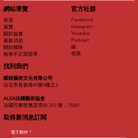
網站導覽
官方社群
Facebook
首頁
Instagram
展覽
Youtube
關於協會
Podcast
最新消息
第二屆犬之日「潦草小狗出道計畫」得獎
線
關於蝶映
名單正式揭曉
領英
​檢舉不正當競爭
找到我們
蝶映藝術文化有限公司
台北市長春路40號4樓之3
ALEA法國藝術協會
法國巴黎聖奧諾雷街 253 號，75001
取得新消息訂閱
電子郵件
*