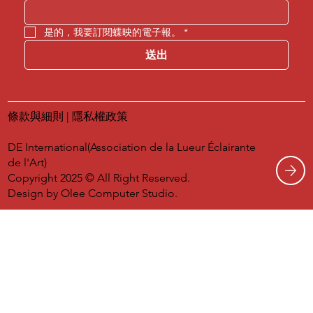
是的，我要訂閱蝶映的電子報。
*
送出
條款與細則
|
隱私權政策
DE International(Association de la Lueur Éclairante
de l'Art)
Copyright 2025 © All Right Reserved.
Design by
Olee Computer Studio.