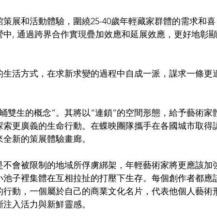
策展和活動體驗，圍繞25-40歲年輕藏家群體的需求和喜
中, 通過跨界合作實現疊加效應和延展效應，更好地彰
的生活方式，在求新求變的過程中自成一派，謀求一條更
蛹雙生的概念”。其將以“連鎖”的空間形態，給予藝術家
探索更廣義的生命行動。在蝶映團隊攜手在各國城市取得
來全新的策展體驗畫廊。
，是不會被限制的地域所俘虜綁架，年輕藝術家將更應該加
在小池子裡集體在互相拉扯的打壓下生存。每個創作者都應
的行動，一個屬於自己的商業文化名片，代表他個人藝術
斷注入活力與新鮮靈感。