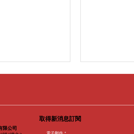
取得新消息訂閱
二屆犬之日「潦草小狗出道
《大藝術家 Podca
畫」得獎名單正式揭曉
｜職涯規劃 × 企
有限公司
電子郵件
*