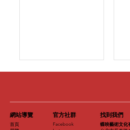
如何使用蝶映藝術平台：創作
者職涯路線圖完整說明
創作者最缺的，從來不是機會。
一年之中，可以報名的比賽、可以
參加的聯展、可以付費上架的網
站，數量遠遠超過任何一位創作者
網站導覽
官方社群
找到我們
的負荷。真正稀缺的是另一件事
第
——在這些活動結束之後，還留得
Facebook
首頁
計
蝶映藝術文化