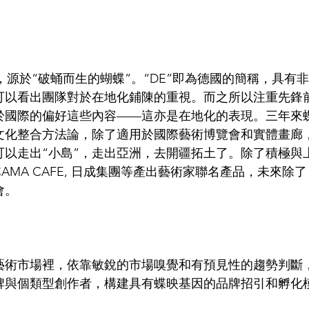
y的命名，源於“破蛹而生的蝴蝶”。“DE”即為德國的簡稱，具有
可以看出團隊對於在地化鋪陳的重視。而之所以注重先鋒
於國際的偏好這些內容——這亦是在地化的表現。三年來
文化整合方法論，除了適用於國際藝術博覽會和實體畫廊
可以走出“小島”，走出亞洲，去開疆拓土了。除了積極與
MA CAFE, 日成集團等產出藝術家聯名產品，未來除了
會。
：
藝術市場裡，依靠敏銳的市場嗅覺和有預見性的趨勢判斷
牌與個類型創作者，構建具有蝶映基因的品牌招引和孵化