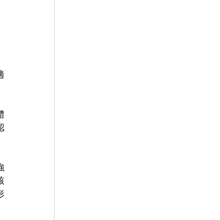
顯
適
體
認
強
該
形