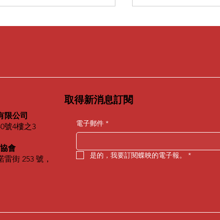
取得新消息訂閱
二屆犬之日「潦草小狗出道
《大藝術家 Podca
畫」得獎名單正式揭曉
｜職涯規劃 × 企
有限公司
電子郵件
*
0號4樓之3
席次申請
術協會
是的，我要訂閱蝶映的電子報。
*
雷街 253 號，