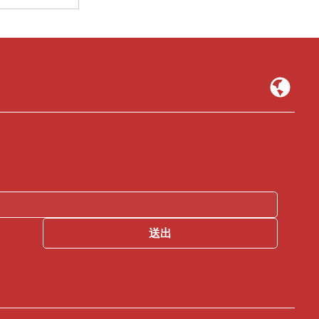
st》第二季
業實習・專訪
送出