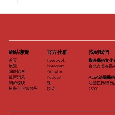
如何使用蝶映藝術平台：創作
者職涯路線圖完整說明
創作者最缺的，從來不是機會。
一年之中，可以報名的比賽、可以
參加的聯展、可以付費上架的網
站，數量遠遠超過任何一位創作者
網站導覽
官方社群
找到我們
的負荷。真正稀缺的是另一件事
第
——在這些活動結束之後，還留得
Facebook
首頁
計
蝶映藝術文化
下來、查得到、被第三方承認的紀
Instagram
展覽
台北市長春路4
Youtube
關於協會
錄。 一檔賣完就散的展覽，隔年
Podcast
最新消息
ALEA法國藝
不會有人記得。一份沒有審查機制
線
關於蝶映
法國巴黎聖奧諾
的入選名單，寫進履歷也沒有重
領英
​檢舉不正當競爭
75001
量。 蝶映藝術與
ALEA（Association de la Lueur
Éclairante de l