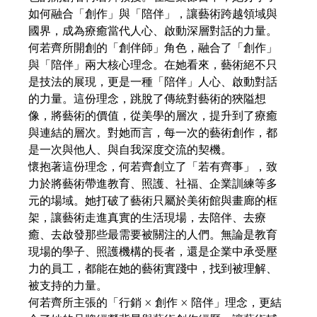
如何融合「創作」與「陪伴」，讓藝術跨越領域與
國界，成為療癒當代人心、啟動深層對話的力量。
何若齊所開創的「創伴師」角色，融合了「創作」
與「陪伴」兩大核心理念。在她看來，藝術絕不只
是技法的展現，更是一種「陪伴」人心、啟動對話
的力量。這份理念，跳脫了傳統對藝術的狹隘想
像，將藝術的價值，從美學的層次，提升到了療癒
與連結的層次。對她而言，每一次的藝術創作，都
是一次與他人、與自我深度交流的契機。
懷抱著這份理念，何若齊創立了「若有齊事」，致
力於將藝術帶進教育、照護、社福、企業訓練等多
元的場域。她打破了藝術只屬於美術館與畫廊的框
架，讓藝術走進真實的生活現場，去陪伴、去療
癒、去啟發那些最需要被關注的人們。無論是教育
現場的學子、照護機構的長者，還是企業中承受壓
力的員工，都能在她的藝術實踐中，找到被理解、
被支持的力量。
何若齊所主張的「行銷 × 創作 × 陪伴」理念，更結