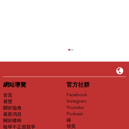
EP39｜為什麼山不能是藍色的？——藝術
家猗娃登《大藝術家》，以畫筆重新定義
世界
從台東大自然到都市叢林，以療癒系奇幻風格守
護純真的眼睛
網站導覽
官方社群
Facebook
首頁
Instagram
展覽
Youtube
關於協會
Podcast
最新消息
線
關於蝶映
領英
​檢舉不正當競爭