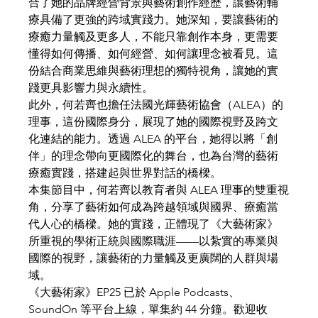
合了她的品牌經營背景與藝術創作經歷，讓藝術輔
療具備了更強的跨域實踐力。她深知，要讓藝術的
療癒力量觸及更多人，不能只靠創作本身，更需要
懂得如何傳播、如何經營、如何讓理念被看見。這
份結合商業思維與藝術理想的獨特視角，讓她的實
踐更具影響力與永續性。
此外，何若齊也擔任法國光輝藝術協會（ALEA）的
理事，這份國際身分，展現了她的國際視野及跨文
化連結的能力。透過 ALEA 的平台，她得以將「創
伴」的理念帶向更國際化的舞台，也為台灣的藝術
療癒實踐，搭建起與世界對話的橋樑。
本集節目中，何若齊以教育者與 ALEA 理事的雙重視
角，分享了藝術如何成為跨越領域與國界、療癒當
代人心的橋樑。她的實踐，正體現了《大藝術家》
所重視的學術正統與國際職涯——以紮實的專業與
國際的視野，讓藝術的力量觸及更廣闊的人群與場
域。
《大藝術家》EP25 已於 Apple Podcasts、
SoundOn 等平台上線，單集約 44 分鐘。歡迎收