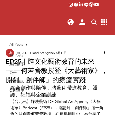
All Posts
ALEA DE Global Art Agency
6月11日
All Posts
EP25｜跨文化藝術教育的未來
媒體報導
——何若齊教授登《大藝術家》，
公告
開創「創伴師」的療癒實踐
展演資訊
融合創作與陪伴，將藝術帶進教育、照
公開徵件
護、社福與企業訓練
【台北訊】蝶映藝術 DE Global Art Agency《大藝
術家》Podcast（EP25），邀請到「創伴師」這一角
色的開創者何若齊教授。在這集節目中，她分享了