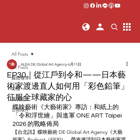
All Posts
ALEA DE Global Art Agency
6月11日
All Posts
EP30｜從江戶到令和——日本藝
媒體報導
術家渡邊直人如何用「彩色鉛筆」
公告
征服全球藏家的心
展演資訊
蝶映藝術《大藝術家》專訪：和紙上的
公開徵件
「令和浮世繪」與進軍 ONE ART Taipei 
2026 的戰略佈局
【台北訊】蝶映藝術 DE Global Art Agency《大藝
術家》Podcast（EP30），榮幸邀請到日本藝術家渡