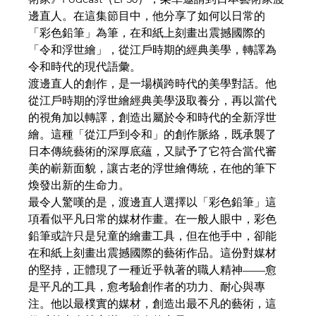
邊直人。在這集節目中，他分享了如何以日常的
「彩色鉛筆」為筆，在和紙上刻畫出震撼國際的
「令和浮世繪」，從江戶時期的經典美學，轉譯為
令和時代的現代語彙。
渡邊直人的創作，是一場橫跨時代的美學對話。他
從江戶時期的浮世繪經典美學汲取養分，再以當代
的視角加以轉譯，創造出屬於令和時代的全新浮世
繪。這種「從江戶到令和」的創作脈絡，既承襲了
日本傳統藝術的深厚底蘊，又賦予了它符合當代審
美的嶄新面貌，讓古老的浮世繪傳統，在他的筆下
煥發出新的生命力。
最令人驚嘆的是，渡邊直人選擇以「彩色鉛筆」這
項看似平凡日常的媒材作畫。在一般人眼中，彩色
鉛筆或許只是兒童的繪畫工具，但在他手中，卻能
在和紙上刻畫出震撼國際的藝術作品。這份對媒材
的堅持，正體現了一種近乎執著的職人精神——愈
是平凡的工具，愈考驗創作者的功力、耐心與專
注。他以最樸實的媒材，創造出最不凡的藝術，這