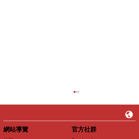
EP39｜為什麼山不能是藍色的？——藝術
家猗娃登《大藝術家》，以畫筆重新定義
世界
從台東大自然到都市叢林，以療癒系奇幻風格守
護純真的眼睛
網站導覽
官方社群