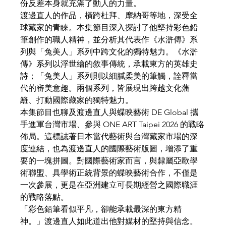
份反差本身就充滿了動人的力量。
渡邊直人的作品，橫跨杜拜、摩納哥等地，深受全
球藏家的青睞。本集節目深入探討了他堅持彩色鉛
筆創作的職人精神，並分析其代表作《水滸傳》系
列與「兔美人」系列中跨文化的獨特魅力。《水滸
傳》系列以浮世繪的敘事傳統，承載東方的英雄史
詩；「兔美人」系列則以細膩柔美的筆觸，詮釋當
代的審美意趣。兩個系列，皆展現出跨越文化藩
籬、打動國際藏家的獨特魅力。
本集節目也聊及渡邊直人與蝶映藝術 DE Global 攜
手進軍台灣市場、參與 ONE ART Taipei 2026 的戰略
佈局。這標誌著日本當代藝術與台灣藏家市場的深
度連結，也為渡邊直人的國際藝術版圖，增添了重
要的一塊拼圖。對國際藝術家而言，與隸屬亞歐學
術聯盟、具學術正統背景的蝶映藝術合作，不僅是
一次參展，更是在亞洲建立可長期經營之國際職涯
的戰略落點。
「彩色鉛筆看似平凡，卻能承載最深的東方精
神。」渡邊直人如此道出他對媒材的堅持與信念。