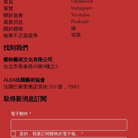
Facebook
首頁
Instagram
展覽
Youtube
關於協會
Podcast
最新消息
線
關於蝶映
領英
​檢舉不正當競爭
找到我們
蝶映藝術文化有限公司
台北市長春路40號4樓之3
ALEA法國藝術協會
法國巴黎聖奧諾雷街 253 號，75001
取得新消息訂閱
電子郵件
*
是的，我要訂閱蝶映的電子報。
*