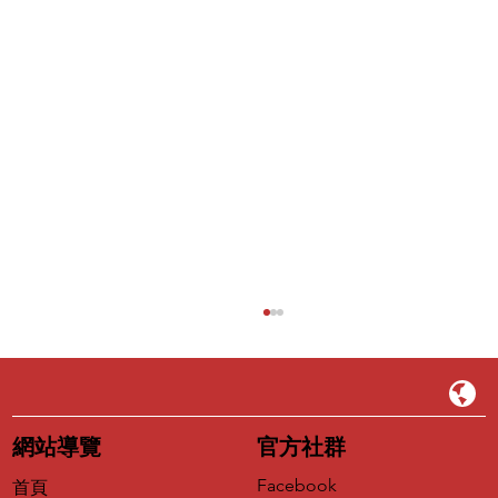
EP39｜為什麼山不能是藍色的？——藝術
家猗娃登《大藝術家》，以畫筆重新定義
世界
從台東大自然到都市叢林，以療癒系奇幻風格守
護純真的眼睛
網站導覽
官方社群
Facebook
首頁