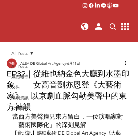
All Posts
ALEA DE Global Art Agency
6月11日
All Posts
EP32｜從維也納金色大廳到水墨印
媒體報導
象——女高音劉亦恩登《大藝術
公告
家》，以京劇血脈勾勒美聲中的東
展演資訊
方神韻
公開徵件
當西方美聲撞見東方留白，一位演唱家對
「藝術國際化」的深刻見解
【台北訊】蝶映藝術 DE Global Art Agency《大藝