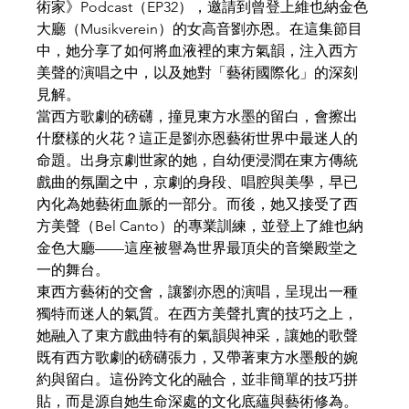
術家》Podcast（EP32），邀請到曾登上維也納金色
大廳（Musikverein）的女高音劉亦恩。在這集節目
中，她分享了如何將血液裡的東方氣韻，注入西方
美聲的演唱之中，以及她對「藝術國際化」的深刻
見解。
當西方歌劇的磅礴，撞見東方水墨的留白，會擦出
什麼樣的火花？這正是劉亦恩藝術世界中最迷人的
命題。出身京劇世家的她，自幼便浸潤在東方傳統
戲曲的氛圍之中，京劇的身段、唱腔與美學，早已
內化為她藝術血脈的一部分。而後，她又接受了西
方美聲（Bel Canto）的專業訓練，並登上了維也納
金色大廳——這座被譽為世界最頂尖的音樂殿堂之
一的舞台。
東西方藝術的交會，讓劉亦恩的演唱，呈現出一種
獨特而迷人的氣質。在西方美聲扎實的技巧之上，
她融入了東方戲曲特有的氣韻與神采，讓她的歌聲
既有西方歌劇的磅礴張力，又帶著東方水墨般的婉
約與留白。這份跨文化的融合，並非簡單的技巧拼
貼，而是源自她生命深處的文化底蘊與藝術修為。