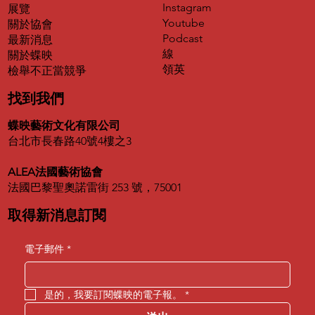
Instagram
展覽
Youtube
關於協會
Podcast
最新消息
線
關於蝶映
領英
​檢舉不正當競爭
找到我們
蝶映藝術文化有限公司
台北市長春路40號4樓之3
ALEA法國藝術協會
法國巴黎聖奧諾雷街 253 號，75001
取得新消息訂閱
電子郵件
*
是的，我要訂閱蝶映的電子報。
*