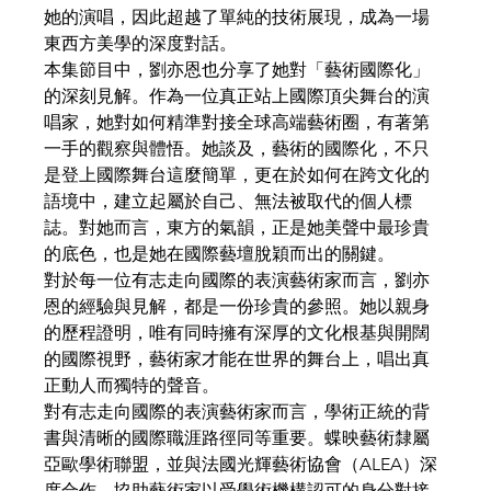
她的演唱，因此超越了單純的技術展現，成為一場
東西方美學的深度對話。
本集節目中，劉亦恩也分享了她對「藝術國際化」
的深刻見解。作為一位真正站上國際頂尖舞台的演
唱家，她對如何精準對接全球高端藝術圈，有著第
一手的觀察與體悟。她談及，藝術的國際化，不只
是登上國際舞台這麼簡單，更在於如何在跨文化的
語境中，建立起屬於自己、無法被取代的個人標
誌。對她而言，東方的氣韻，正是她美聲中最珍貴
的底色，也是她在國際藝壇脫穎而出的關鍵。
對於每一位有志走向國際的表演藝術家而言，劉亦
恩的經驗與見解，都是一份珍貴的參照。她以親身
的歷程證明，唯有同時擁有深厚的文化根基與開闊
的國際視野，藝術家才能在世界的舞台上，唱出真
正動人而獨特的聲音。
對有志走向國際的表演藝術家而言，學術正統的背
書與清晰的國際職涯路徑同等重要。蝶映藝術隸屬
亞歐學術聯盟，並與法國光輝藝術協會（ALEA）深
度合作，協助藝術家以受學術機構認可的身分對接