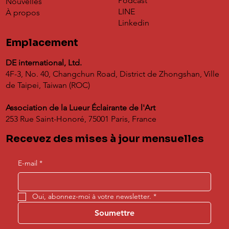
Podcast
Nouvelles
Résonance[s] : Grand Salon des Métiers
LINE
À propos
d'Art Contemporains en France
Linkedin
Emplacement
DE international, Ltd.
4F-3, No. 40, Changchun Road, District de Zhongshan, Ville
de Taipei, Taiwan (ROC)
Association de la Lueur Éclairante de l'Art
253 Rue Saint-Honoré, 75001 Paris, France
Recevez des mises à jour mensuelles
E-mail
*
Oui, abonnez-moi à votre newsletter.
*
Soumettre