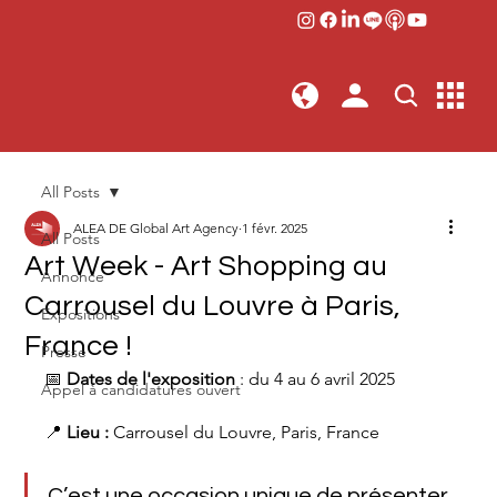
All Posts
ALEA DE Global Art Agency
1 févr. 2025
All Posts
Art Week - Art Shopping au
Annonce
Carrousel du Louvre à Paris,
Expositions
France !
Presse
📅
 Dates de l'exposition 
: du 4 au 6 avril 2025
Appel à candidatures ouvert
📍 
Lieu :
 Carrousel du Louvre, Paris, France
C’est une occasion unique de présenter 