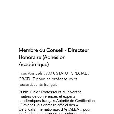
aux canaux de distribution locaux et 
perception d'une commission de 15 % sur les 
ventes de produits officiels.
Membre du Conseil - Directeur
Honoraire (Adhésion
Académique)
Frais Annuels : 700 € STATUT SPÉCIAL :
GRATUIT pour les professeurs et
ressortissants français
Public Cible : Professeurs d'université, 
maîtres de conférences et experts 
académiques français.Autorité de Certification 
: Devenez le signataire officiel des « 
Certificats Internationaux d'Art ALEA » pour 
les étudiants asiatiques, un levier pour les 