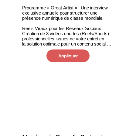
Programme « Great Artist » : Une interview 
exclusive annuelle pour structurer une 
présence numérique de classe mondiale.

Réels Viraux pour les Réseaux Sociaux : 
Création de 3 vidéos courtes (Reels/Shorts) 
professionnelles issues de votre entretien — 
la solution optimale pour un contenu social de 
haute distinction.

Appliquer
Exposition en Réseau Physique : Diffusion de 
vos œuvres sous forme de cartes postales 
via le système Cloud de FamilyMart, 
transformant plus de 4 000 points de vente en 
votre galerie personnelle.

Certification Internationale : Éligibilité prioritaire 
pour l'obtention des Certificats Internationaux 
d'Art de l'ALEA, bénéficiant de l'aval 
authentique de professeurs européens.

Avantages Institutionnels : Une réduction de 
20 % est accordée sur l'ensemble des 
expositions, masterclasses et concours 
organisés par l'Association.
