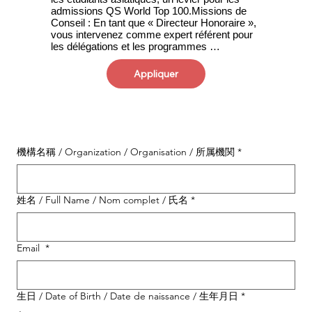
admissions QS World Top 100.Missions de 
Conseil : En tant que « Directeur Honoraire », 
vous intervenez comme expert référent pour 
les délégations et les programmes 
d'échange.Monétisation de l'Influence : 
Bénéficiez d'honoraires sur l'encadrement de 
Appliquer
séminaires et percevez une commission de 
15 % sur les ventes de produits 
officiels.Développement de Carrière : 
Valorisez vos performances d'enseignement 
hors zone UE pour vos dossiers de recherche 
et d'avancement académique.
機構名稱 / Organization / Organisation / 所属機関
*
姓名 / Full Name / Nom complet / 氏名
*
Email
*
生日 / Date of Birth / Date de naissance / 生年月日
*