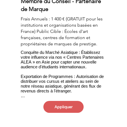
Membre du Conseil - Partenaire
Accès Prioritaire : Accès de premier rang aux 
de Marque
stages internationaux, aux programmes 
d'échange de courte durée et aux cycles 
Frais Annuels : 1 400 € (GRATUIT pour les
d'études supérieures officiels.
institutions et organisations basées en
France) Public Cible : Écoles d'art
françaises, centres de formation et
propriétaires de marques de prestige.
Conquête du Marché Asiatique : Établissez 
votre influence via nos « Centres Partenaires 
ALEA » en Asie pour capter une nouvelle 
audience d'étudiants internationaux.

Exportation de Programmes : Autorisation de 
distribuer vos cursus et ateliers au sein de 
notre réseau asiatique, générant des flux de 
revenus directs à l'étranger.

Branding Média en Extrême-Orient : 
Publication d'interviews et de podcasts sur 
Appliquer
nos plateformes asiatiques pour bâtir votre 
autorité de marque hors Europe.

Support Commercial & Commissions : Accès 