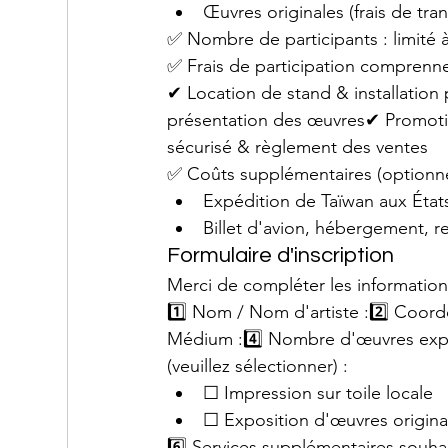
Œuvres originales (frais de tran
✅ Nombre de participants : limité à 
✅ Frais de participation comprenne
✔ Location de stand & installation 
présentation des œuvres✔ Promotio
sécurisé & règlement des ventes
✅ Coûts supplémentaires (optionne
Expédition de Taïwan aux État
Billet d'avion, hébergement, rep
Formulaire d'inscription
Merci de compléter les informations
1️⃣ Nom / Nom d'artiste :2️⃣ Coordo
Médium :4️⃣ Nombre d'œuvres expo
(veuillez sélectionner) :
☐ Impression sur toile locale
☐ Exposition d'œuvres original
6️⃣ Services supplémentaires souhai