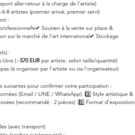
sport aller-retour à la charge de l'artiste)
6-8 artistes (premier arrivé, premier servi)
nt :
professionnelle✔ Soutien à la vente sur place & 
n sur le marché de l'art international✔ Stockage 
ls) :
s-Unis (~
570 EUR
 par artiste, selon taille/quantité)
as (à organiser par l'artiste ou via l'organisateur)
 suivantes pour confirmer votre participation :
nnées (Email / LINE / WhatsApp) :3️⃣ Style artistique & 
sées (recommandé : 2 pièces) :5️⃣ Format d'exposition
es (avec transport)
tés (cochez si nécessaire) :