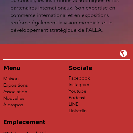
du conseil, les institutions académiques et les
partenaires internationaux. Son expertise en
commerce international et en expositions
renforce également la vision mondiale et le
développement stratégique de l’ALEA.
Menu
Sociale
Facebook
Maison
Instagram
Expositions
Youtube
Association
Podcast
Nouvelles
LINE
À propos
Linkedin
Emplacement