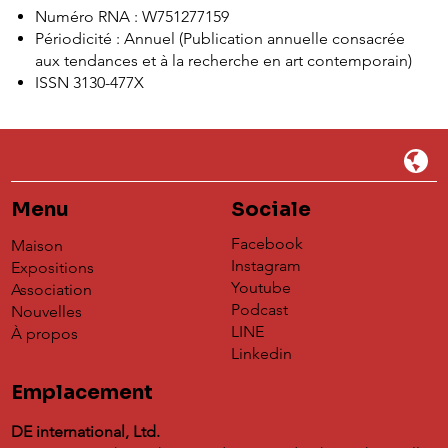
Numéro RNA : W751277159
Périodicité : Annuel (Publication annuelle consacrée
aux tendances et à la recherche en art contemporain)
ISSN 3130-477X
Menu
Sociale
Facebook
Maison
Instagram
Expositions
Youtube
Association
Podcast
Nouvelles
LINE
À propos
Linkedin
Emplacement
DE international, Ltd.