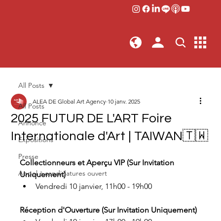
All Posts
ALEA DE Global Art Agency
10 janv. 2025
All Posts
2025 FUTUR DE L'ART Foire
Annonce
Internationale d'Art | TAIWAN🇹🇼
Expositions
Presse
Collectionneurs et Aperçu VIP (Sur Invitation 
Appel à candidatures ouvert
Uniquement)
Vendredi 10 janvier, 11h00 - 19h00
Réception d'Ouverture (Sur Invitation Uniquement)