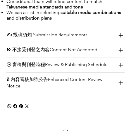
Our editorial team will refine content to match
Taiwanese media standards and tone
We can assist in selecting
suitable media combinations
and distribution plans
✍️ 投稿須知 Submission Requirements
🚫 不接受刊登之內容Content Not Accepted
🕒 審稿與刊登時程Review & Publishing Schedule
🔒 內容審核加強公告Enhanced Content Review
Notice