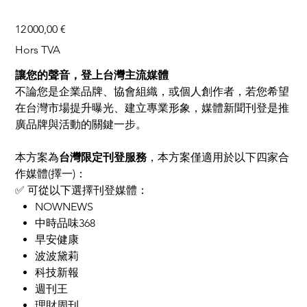
Prix
12 000,00 €
Hors TVA
讓您的聲音，登上台灣主流媒體
不論您是企業品牌、協會組織，或個人創作者，若您希望
在台灣市場提升曝光、建立專業形象，媒體新聞刊登是推
廣品牌與活動的關鍵一步。
本方案為
台灣限定刊登服務
，本方案僅適用於以下四家合
作媒體(擇一)：
✅ 可從以下選擇刊登媒體：
NOWNEWS
中時品味368
早安健康
波波黛莉
科技新報
週刊王
理財周刊