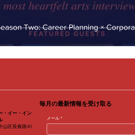
Season Two: Career Planning × Corporat
毎月の最新情報を受け取る
ー・イー・イン
メール
*
ル
中山区長春路40