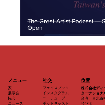
The Great Artist Podcast — 
Open
メニュー
社交
位置
フェイスブック
家
株式会社ディ
インスタグラム
展示会
ターナショナ
ユーチューブ
協会
台湾、台北市
ポッドキャスト
ニュース
号4F-3