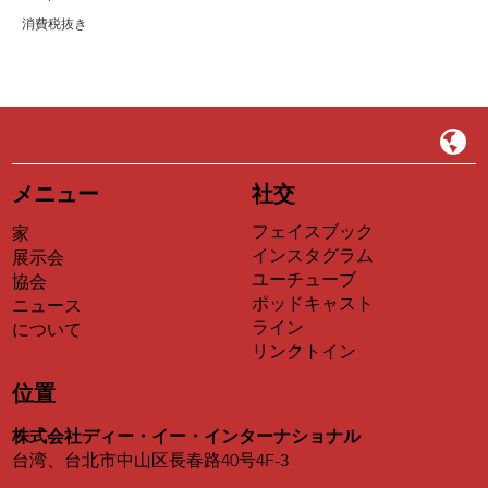
消費税抜き
メニュー
社交
フェイスブック
家
インスタグラム
展示会
ユーチューブ
協会
ポッドキャスト
ニュース
ライン
について
リンクトイン
位置
株式会社ディー・イー・インターナショナル
台湾、台北市中山区長春路40号4F-3