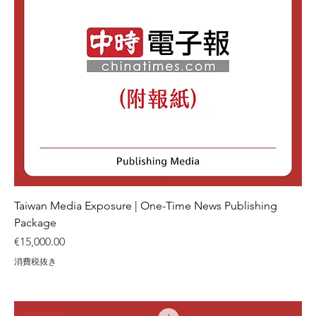
Taiwan Media Exposure | One-Time News Publishing
Package
価格
€15,000.00
消費税抜き