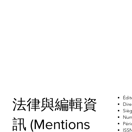
Édit
法律與編輯資
Dire
Sièg
Num
訊 (Mentions
Péri
ISS