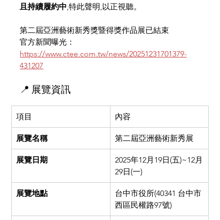
且持續履約中
,特此聲明,以正視聽。
第二屆亞洲藝術新秀獎暨得獎作品展已結束
官方新聞曝光：
https://www.ctee.com.tw/news/20251231701379-
431207
📍 展覽資訊
項目
內容
展覽名稱
第二屆亞洲藝術新秀展
展覽日期
2025年12月19日(五)~12月
29日(一)
展覽地點
台中市役所(40341 台中市
西區民權路97號)