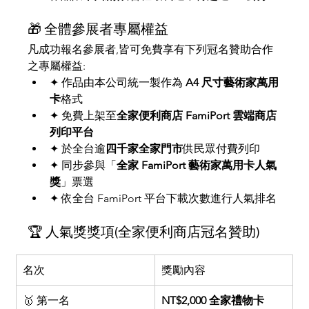
🎁 全體參展者專屬權益
凡成功報名參展者,皆可免費享有下列冠名贊助合作
之專屬權益:
✦ 作品由本公司統一製作為 
A4 尺寸藝術家萬用
卡
格式
✦ 免費上架至
全家便利商店 FamiPort 雲端商店
列印平台
✦ 於全台逾
四千家全家門市
供民眾付費列印
✦ 同步參與「
全家 FamiPort 藝術家萬用卡人氣
獎
」票選
✦ 依全台 FamiPort 平台下載次數進行人氣排名
🏆 人氣獎獎項(全家便利商店冠名贊助)
名次
獎勵內容
🥇 第一名
NT$2,000 全家禮物卡