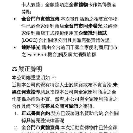
卡人氣獎」全數獎項之
全家禮物卡
作為得獎者
獎勵
全台門市實體宣傳
:本次徵件活動之相關宣傳物
件已於全家便利商店
全台門市同步曝光
,並經全
家便利商店正式授權使用其
企業識別標誌
(LOGO)
,合作關係公開且具備完整實體佐證
通路曝光
:藉由全台逾四千家全家便利商店門市
之 FamiPort 機台,觸及廣大消費族群
⚖️ 嚴正聲明
本公司鄭重聲明如下:
近期本公司察覺有特定人士於網路散布不實言論,
未
經任何查證
即惡意指控本公司與全家便利商店之合
作關係為虛偽不實。然查,本公司與全家便利商店之
合作具備下列
完整且公開可驗證
之事證:
正式書面合約
:雙方已簽署冠名贊助合約,合作關
係具備完整法律基礎
全台門市實體宣傳
:本次活動宣傳物件已於全家