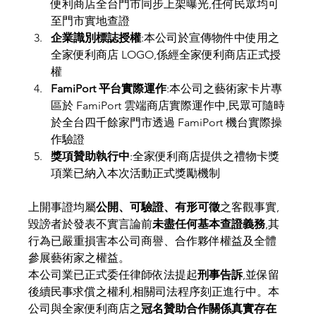
便利商店全台門市同步上架曝光,任何民眾均可
至門市實地查證
企業識別標誌授權
:本公司於宣傳物件中使用之
全家便利商店 LOGO,係經全家便利商店正式授
權
FamiPort 平台實際運作
:本公司之藝術家卡片專
區於 FamiPort 雲端商店實際運作中,民眾可隨時
於全台四千餘家門市透過 FamiPort 機台實際操
作驗證
獎項贊助執行中
:全家便利商店提供之禮物卡獎
項業已納入本次活動正式獎勵機制
上開事證均屬
公開、可驗證、有形可徵
之客觀事實,
毀謗者於發表不實言論前
未盡任何基本查證義務
,其
行為已嚴重損害本公司商譽、合作夥伴權益及全體
參展藝術家之權益。
本公司業已正式委任律師依法提起
刑事告訴
,並保留
後續民事求償之權利,相關司法程序刻正進行中。本
公司與全家便利商店之
冠名贊助合作關係真實存在