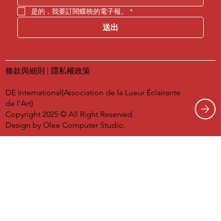
是的，我要訂閱蝶映的電子報。
*
送出
條款與細則
|
隱私權政策
DE International(Association de la Lueur Éclairante
de l'Art)
Copyright 2025 © All Right Reserved.
Design by
Olee Computer Studio.