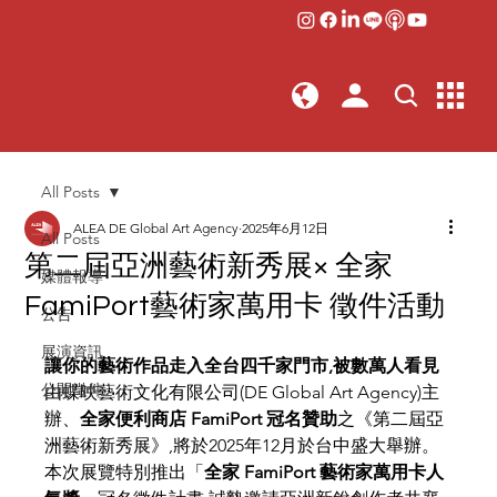
All Posts
ALEA DE Global Art Agency
2025年6月12日
All Posts
第二屆亞洲藝術新秀展× 全家
媒體報導
FamiPort藝術家萬用卡 徵件活動
公告
展演資訊
讓你的藝術作品走入全台四千家門市,被數萬人看見
公開徵件
由蝶映藝術文化有限公司(DE Global Art Agency)主
辦、
全家便利商店 FamiPort 冠名贊助
之《第二屆亞
洲藝術新秀展》,將於2025年12月於台中盛大舉辦。
本次展覽特別推出「
全家 FamiPort 藝術家萬用卡人