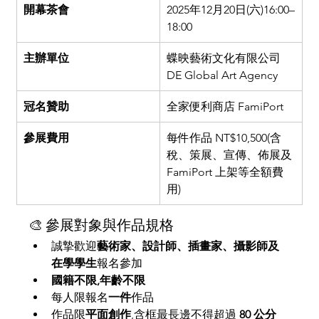
開幕茶會
2025年12月20日(六)16:00–
18:00
主辦單位
蝶映藝術文化有限公司 
DE Global Art Agency
冠名贊助
全家便利商店 FamiPort
參展費用
每件作品 NT$10,500(含
稅、策展、宣傳、佈展及 
FamiPort 上架等全額費
用)
🎨 參展對象與作品規格
誠摯歡迎
藝術家、設計師、插畫家、攝影師及
在學學生
報名參加
國籍不限,年齡不限
每人限報名
一件
作品
作品限
平面創作
,含框最長邊不得超過 
80 公分