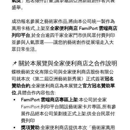
氣獎
」冠名徵件計畫,誠摯邀請亞洲新銳創作者共襄
盛舉。
成功報名參展之藝術家作品,將由本公司統一製作為
萬用卡格式,上架至
全家便利商店 FamiPort 雲端商店
列印平台
,於全台逾四千家全家門市供民眾付費列印
並參與人氣票選——讓您的藝術創作從展場走入大
眾日常生活。
📌 關於本展覽與全家便利商店之合作說明
蝶映藝術文化有限公司與全家便利商店股份有限公
司就本次《第二屆亞洲藝術新秀展》正式簽署
冠名
贊助合約
,全家便利商店為本展覽之
官方冠名贊助單
位
,具體合作內容包含:
FamiPort 雲端商店專區上架
:本公司於全家 
FamiPort 列印平台開設藝術家卡片專區,所有參
展作品經本公司策劃後正式上架,供全台民眾付
費列印
獎項贊助
:全家便利商店提供本次「藝術家萬用