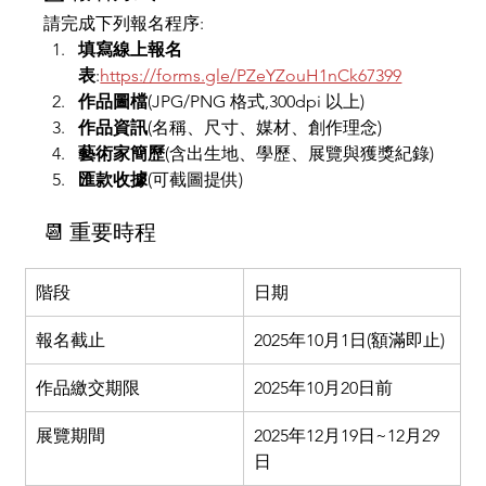
請完成下列報名程序:
填寫線上報名
表
:
https://forms.gle/PZeYZouH1nCk67399
作品圖檔
(JPG/PNG 格式,300dpi 以上)
作品資訊
(名稱、尺寸、媒材、創作理念)
藝術家簡歷
(含出生地、學歷、展覽與獲獎紀錄)
匯款收據
(可截圖提供)
📆 重要時程
階段
日期
報名截止
2025年10月1日(額滿即止)
作品繳交期限
2025年10月20日前
展覽期間
2025年12月19日~12月29
日