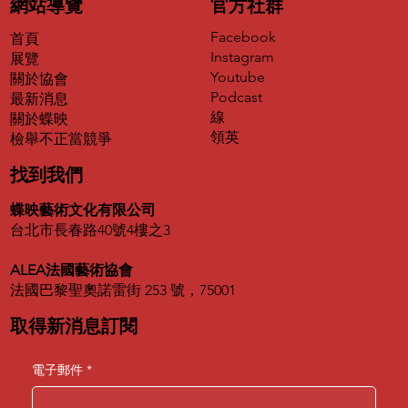
網站導覽
官方社群
Facebook
首頁
Instagram
展覽
Youtube
關於協會
Podcast
最新消息
第二屆犬之日「潦草小狗出道計畫」得獎
線
關於蝶映
名單正式揭曉
領英
​檢舉不正當競爭
找到我們
蝶映藝術文化有限公司
台北市長春路40號4樓之3
ALEA法國藝術協會
法國巴黎聖奧諾雷街 253 號，75001
取得新消息訂閱
電子郵件
*