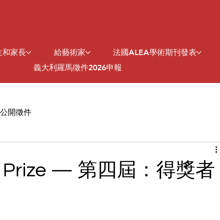
生和家長
給藝術家
法國ALEA學術期刊發表
義大利羅馬徵件2026申報
公開徵件
tist Prize — 第四屆：得獎者