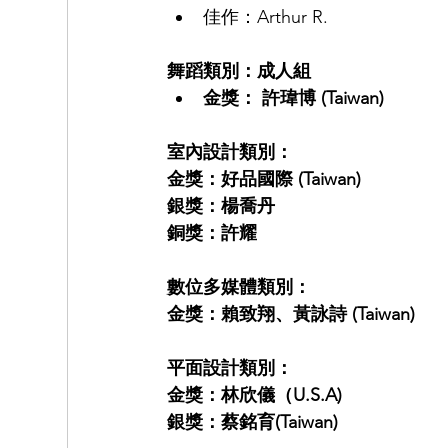
佳作：Arthur R.
舞蹈類別：成人組
金獎： 許瑋博 (Taiwan)
室內設計類別：
金獎：好品國際 (Taiwan)
銀獎：楊喬丹
銅獎：許耀
數位多媒體類別：
金獎：賴致翔、黃詠詩 (Taiwan)
平面設計類別：
金獎：林欣儀（U.S.A)
銀獎：蔡銘育(Taiwan)