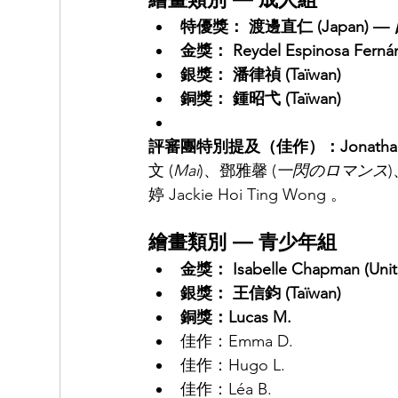
繪畫類別 — 成人組
特優獎： 渡邊直仁 (Japan) — 
金獎： Reydel Espinosa Fernán
銀獎： 潘律禎 (Taïwan)
銅獎： 鍾昭弋 (Taïwan)
評審團特別提及（佳作）：Jonathan Shih
文 (
Mai
)、鄧雅馨 (
一閃のロマンス
)
婷 Jackie Hoi Ting Wong 。
繪畫類別 — 青少年組
金獎： Isabelle Chapman (Unit
銀獎： 王信鈞 (Taïwan)
銅獎：Lucas M.
佳作：Emma D.
佳作：Hugo L.
佳作：Léa B.