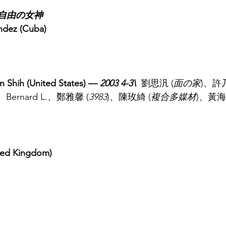
自由の女神
dez (Cuba)
 (United States) — 
2003 4-3\ 
 劉思汎 (
面の家
)、許
、Bernard L.、鄭雅馨 (
3983
)、陳玫綺 (
複合多媒材
)、黃
ed Kingdom)