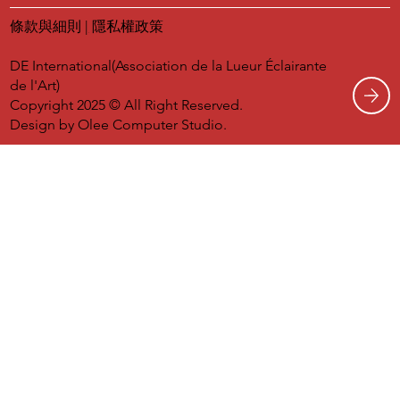
條款與細則
|
隱私權政策
DE International(Association de la Lueur Éclairante
de l'Art)
Copyright 2025 © All Right Reserved.
Design by
Olee Computer Studio.