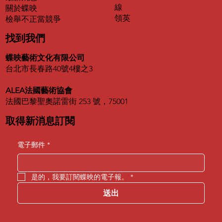
線
關於蝶映
領英
​檢舉不正當競爭
找到我們
蝶映藝術文化有限公司
台北市長春路40號4樓之3
ALEA法國藝術協會
法國巴黎聖奧諾雷街 253 號，75001
取得新消息訂閱
電子郵件
*
是的，我要訂閱蝶映的電子報。
*
送出