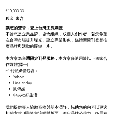
價
€10,000.00
格
稅金 未含
讓您的聲音，登上台灣主流媒體
不論您是企業品牌、協會組織，或個人創作者，若您希望
在台灣市場提升曝光、建立專業形象，媒體新聞刊登是推
廣品牌與活動的關鍵一步。
本方案為
台灣限定刊登服務
，本方案僅適用於以下四家合
作媒體(擇一)：
✅ 刊登媒體包含：
Yahoo
Line today
風傳媒
中央社好生活
我們提供專人協助審稿與基本潤飾，協助您的內容以更適
切的方式刊登於主流媒體版面，強化品牌公信力，拓展在