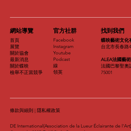
網站導覽
官方社群
找到我們
Facebook
首頁
蝶映藝術文化
Instagram
展覽
台北市長春路4
Youtube
關於協會
Podcast
最新消息
ALEA法國藝
線
關於蝶映
法國巴黎聖奧諾
領英
​檢舉不正當競爭
75001
條款與細則
|
隱私權政策
DE International(Association de la Lueur Éclairante de l'Art