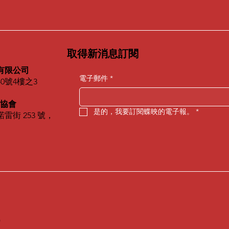
取得新消息訂閱
有限公司
電子郵件
*
0號4樓之3
術協會
是的，我要訂閱蝶映的電子報。
*
雷街 253 號，
)