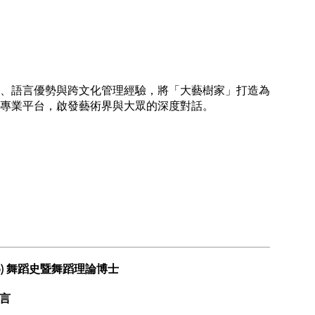
、語言優勢與跨文化管理經驗，將「大藝樹家」打造為
專業平台，啟發藝術界與大眾的深度對話。
ide) 舞蹈史暨舞蹈理論博士
言