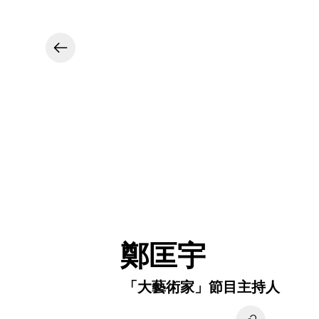
鄭匡宇
「大藝術家」節目主持人