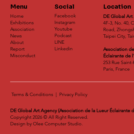
Menu
Social
Location
Facebook
Home
DE Global Art
Instagram
Exhibitions
4F-3, No. 40,
Youtube
Association
Road, Zhongsha
Podcast
News
Taipei City, Ta
LINE
About
Linkedin
Report
Association de
Misconduct
Éclairante de 
253 Rue Saint
Paris, France
Terms & Conditions
|
​
Privacy Policy
DE Global Art Agency (Association de la Lueur Éclairante de
Copyright 2026 © All Right Reserved.
Design by
Olee Computer Studio.