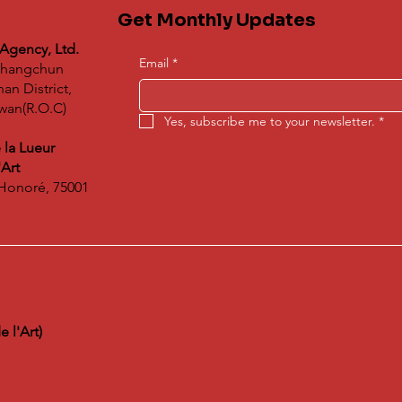
Get Monthly Updates
 Agency, Ltd.
Email
*
 Changchun
n District,
iwan(R.O.C)
Yes, subscribe me to your newsletter.
*
 la Lueur
l'Art
-Honoré, 75001
 l'Art)